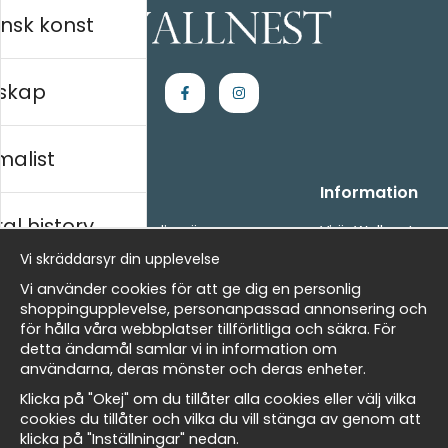
nsk konst
skap
malist
Handla
Information
al history
- Frågor? Vi hjälper dig gärna.
Vi är Wallnest
- När du handlar hos oss
FAQ
Vi skräddarsyr din upplevelse
- Returer och återbetalningar
skt
Vi använder cookies för att ge dig en personlig
- Leverans - enkelt, snabbt &amp; gratis
shoppingupplevelse, personanpassad annonsering och
- Cookies på Wallnest
för hålla våra webbplatser tillförlitliga och säkra. För
- Här hittar du dina sparade favoriter
detta ändamål samlar vi in information om
Masters
användarna, deras mönster och deras enheter.
Nyhetsbrev
Klicka på "Okej" om du tillåter alla cookies eller välj vilka
Få våra bästa erbjudanden och nyheter!
cookies du tillåter och vilka du vill stänga av genom att
klicka på "Inställningar" nedan.
allnest