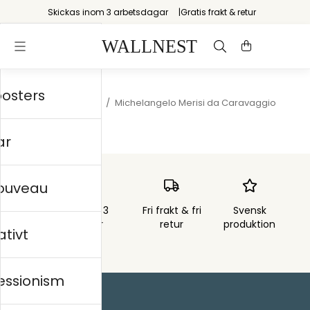
Skickas inom 3 arbetsdagar
Gratis frakt & retur
posters
Startsida
/
Nordiskt
/
Michelangelo Merisi da Caravaggio
ar
nouveau
Skickas inom 3
Fri frakt & fri
Svensk
arbetsdagar
retur
produktion
ativt
essionism