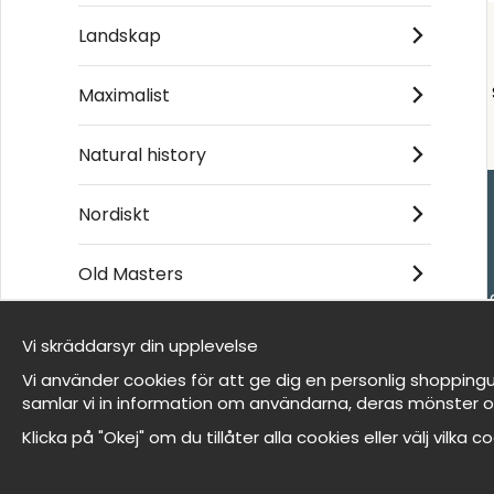
Landskap
Maximalist
Natural history
Nordiskt
Handla
Old Masters
- Frågor? Vi hjälper 
- När du handlar ho
Vi skräddarsyr din upplevelse
- Returer och återb
Vi är Wallnest
- Leverans - enkelt
Vi använder cookies för att ge dig en personlig shoppingu
FAQ
- Cookies på Wallne
samlar vi in information om användarna, deras mönster o
- Här hittar du dina
Klicka på "Okej" om du tillåter alla cookies eller välj vilka 