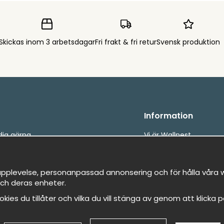
Skickas inom 3 arbetsdagar
Fri frakt & fri retur
Svensk produktion
Information
dig gärna.
Vi är Wallnest
s oss
FAQ
etalningar
, snabbt &amp; gratis
pplevelse, personanpassad annonsering och för hålla våra we
st
ch deras enheter.
 sparade favoriter
cookies du tillåter och vilka du vill stänga av genom att klicka 