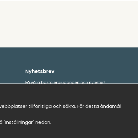
Nyhetsbrev
Få våra bästa erbjudanden och nyheter!
E-
Skicka
postadress
bbplatser tillförlitliga och säkra. För detta ändamål
på "Inställningar" nedan.