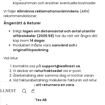
köpesumman och ersätter eventuella kostnader.
Vi följer
Allmänna reklamationsnämndens
(ARN)
rekommendationer.
Ångerrätt & Returer
Enligt
lagen om distansavtal och avtal utanför
affärslokaler (2005:59)
har du rätt att ångra ditt
köp inom
14 dagar
.
Produkten måste vara
oanvänd och i
originalförpackning
.
Vid retur:
Kontakta oss på
support@wallnest.se
.
Vi skickar en
returfraktsedel
via e-post.
Återbetalning sker samma dag vi mottar varan.
Vid fakturabetalning makuleras fakturan vid retur.
Det är gratis att returnera en vara.
Returer skickas till:
Wallnest Happy T Tex AB