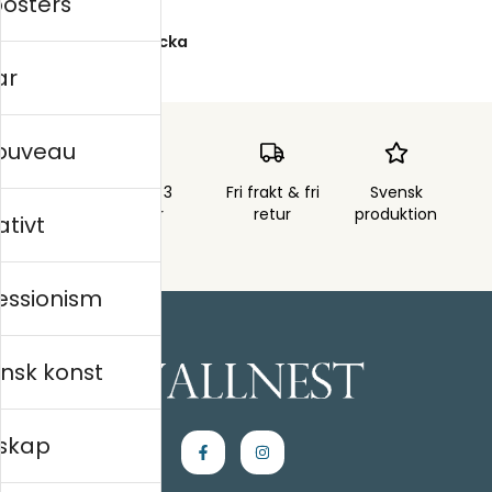
posters
Exportgatan 28
422 46 Hisings Backa
ar
nouveau
Skickas inom 3
Fri frakt & fri
Svensk
arbetsdagar
retur
produktion
ativt
essionism
nsk konst
skap