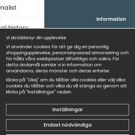
malist
Handla
Information
al history
- Frågor? Vi hjälper dig gärna.
Vi är Wallnest
- När du handlar hos oss
FAQ
Vi skräddarsyr din upplevelse
- Returer och återbetalningar
skt
Vi använder cookies för att ge dig en personlig
- Leverans - enkelt, snabbt &amp; gratis
shoppingupplevelse, personanpassad annonsering och
- Cookies på Wallnest
för hålla våra webbplatser tillförlitliga och säkra. För
- Här hittar du dina sparade favoriter
detta ändamål samlar vi in information om
Masters
användarna, deras mönster och deras enheter.
Nyhetsbrev
Klicka på "Okej" om du tillåter alla cookies eller välj vilka
Få våra bästa erbjudanden och nyheter!
cookies du tillåter och vilka du vill stänga av genom att
klicka på "Inställningar" nedan.
allnest
E-
Skicka
postadress
Inställningar
Endast nödvändiga
© 2026 Wallnest