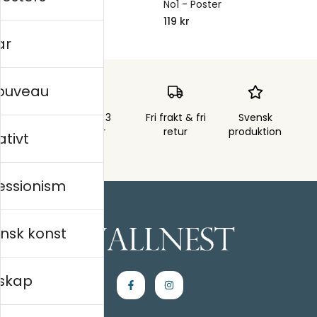
No2 - Poster
No1 - Poster
119 kr
119 kr
ar
nouveau
Skickas inom 3
Fri frakt & fri
Svensk
arbetsdagar
retur
produktion
ativt
essionism
nsk konst
skap