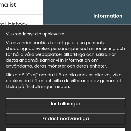
malist
Handla
Information
al history
- Frågor? Vi hjälper dig gärna.
Vi är Wallnest
- När du handlar hos oss
FAQ
Vi skräddarsyr din upplevelse
- Returer och återbetalningar
skt
Vi använder cookies för att ge dig en personlig
- Leverans - enkelt, snabbt &amp; gratis
shoppingupplevelse, personanpassad annonsering och
- Cookies på Wallnest
för hålla våra webbplatser tillförlitliga och säkra. För
- Här hittar du dina sparade favoriter
detta ändamål samlar vi in information om
Masters
användarna, deras mönster och deras enheter.
Nyhetsbrev
Klicka på "Okej" om du tillåter alla cookies eller välj vilka
Få våra bästa erbjudanden och nyheter!
cookies du tillåter och vilka du vill stänga av genom att
klicka på "Inställningar" nedan.
allnest
E-
Skicka
postadress
Inställningar
Endast nödvändiga
© 2026 Wallnest