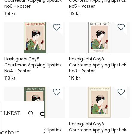
Courtesan Applying Lipstick
Courtesan Applying Lipstick
No6 - Poster
No5 - Poster
119 kr
119 kr
Hashiguchi Goyō
Hashiguchi Goyō
Courtesan Applying Lipstick
Courtesan Applying Lipstick
No4 - Poster
No3 - Poster
119 kr
119 kr
Hashiguchi Goyō
Hashiguchi Goyō
Courtesan Applying Lipstick
Courtesan Applying Lipstick
posters