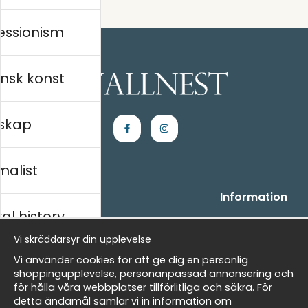
essionism
nsk konst
skap
malist
Handla
Information
al history
- Frågor? Vi hjälper dig gärna.
Vi är Wallnest
- När du handlar hos oss
FAQ
Vi skräddarsyr din upplevelse
- Returer och återbetalningar
skt
Vi använder cookies för att ge dig en personlig
- Leverans - enkelt, snabbt &amp; gratis
shoppingupplevelse, personanpassad annonsering och
- Cookies på Wallnest
för hålla våra webbplatser tillförlitliga och säkra. För
- Här hittar du dina sparade favoriter
detta ändamål samlar vi in information om