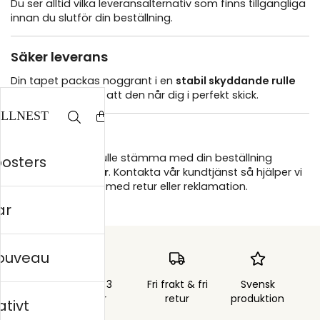
Du ser alltid vilka leveransalternativ som finns tillgängliga
innan du slutför din beställning.
Säker leverans
Din tapet packas noggrant i en
stabil skyddande rulle
för att säkerställa att den når dig i perfekt skick.
Fri retur
Om något inte skulle stämma med din beställning
posters
erbjuder vi
fri retur
. Kontakta vår kundtjänst så hjälper vi
dig snabbt vidare med retur eller reklamation.
ar
nouveau
Skickas inom 3
Fri frakt & fri
Svensk
arbetsdagar
retur
produktion
ativt