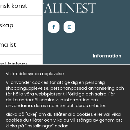
nsk konst
skap
malist
Handla
Information
al history
- Frågor? Vi hjälper dig gärna.
Vi är Wallnest
- När du handlar hos oss
FAQ
Vi skräddarsyr din upplevelse
- Returer och återbetalningar
skt
Vi använder cookies för att ge dig en personlig
- Leverans - enkelt, snabbt &amp; gratis
shoppingupplevelse, personanpassad annonsering och
- Cookies på Wallnest
för hålla våra webbplatser tillförlitliga och säkra. För
- Här hittar du dina sparade favoriter
detta ändamål samlar vi in information om
Masters
användarna, deras mönster och deras enheter.
Nyhetsbrev
Klicka på "Okej" om du tillåter alla cookies eller välj vilka
Få våra bästa erbjudanden och nyheter!
cookies du tillåter och vilka du vill stänga av genom att
klicka på "Inställningar" nedan.
allnest