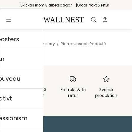
Skickas inom 3 arbetsdagar
Gratis frakt & retur
posters
Startsida
/
Natural history
/
Pierre-Joseph Redouté
ar
nouveau
Skickas inom 3
Fri frakt & fri
Svensk
arbetsdagar
retur
produktion
ativt
essionism