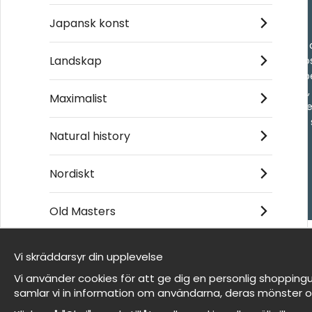
Handla
Japansk konst
- Frågor? Vi hjälper 
Landskap
- När du handlar ho
- Returer och återb
- Leverans - enkelt
Maximalist
- Cookies på Wallne
- Här hittar du dina
Natural history
Nordiskt
© 2026 Wallnest
Old Masters
Vi skräddarsyr din upplevelse
Vi är Wallnest
Vi använder cookies för att ge dig en personlig shoppingu
FAQ
samlar vi in information om användarna, deras mönster o