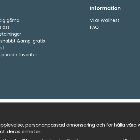
Information
dig gärna.
Vi är Wallnest
s oss
FAQ
etalningar
, snabbt &amp; gratis
st
 sparade favoriter
pplevelse, personanpassad annonsering och för hålla våra we
ch deras enheter.