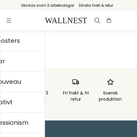
Skickas inom 3 arbetsdagar
Gratis frakt & retur
posters
Startsida
/
Natur
ar
nouveau
Skickas inom 3
Fri frakt & fri
Svensk
arbetsdagar
retur
produktion
ativt
essionism