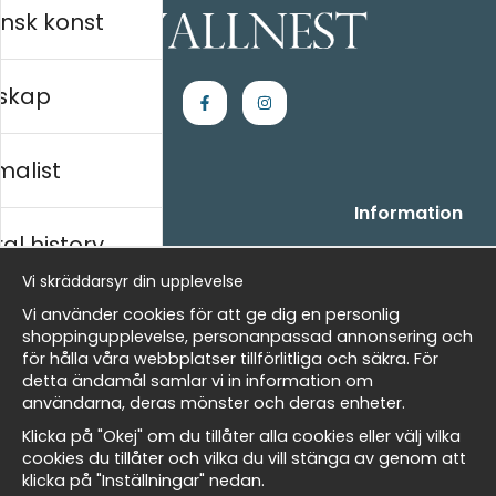
nsk konst
skap
malist
Handla
Information
al history
- Frågor? Vi hjälper dig gärna.
Vi är Wallnest
- När du handlar hos oss
FAQ
Vi skräddarsyr din upplevelse
- Returer och återbetalningar
skt
Vi använder cookies för att ge dig en personlig
- Leverans - enkelt, snabbt &amp; gratis
shoppingupplevelse, personanpassad annonsering och
- Cookies på Wallnest
för hålla våra webbplatser tillförlitliga och säkra. För
- Här hittar du dina sparade favoriter
detta ändamål samlar vi in information om
Masters
användarna, deras mönster och deras enheter.
Nyhetsbrev
Klicka på "Okej" om du tillåter alla cookies eller välj vilka
Få våra bästa erbjudanden och nyheter!
cookies du tillåter och vilka du vill stänga av genom att
klicka på "Inställningar" nedan.
allnest