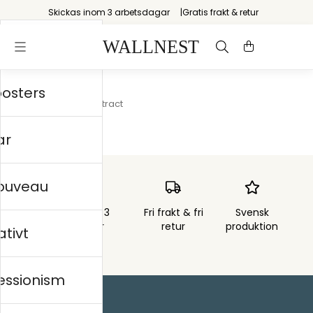
Skickas inom 3 arbetsdagar
Gratis frakt & retur
posters
Startsida
/
Soft Abstract
ar
nouveau
Skickas inom 3
Fri frakt & fri
Svensk
arbetsdagar
retur
produktion
ativt
essionism