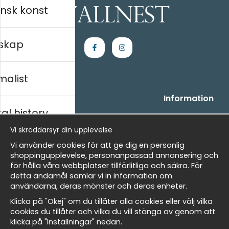
nsk konst
skap
malist
Handla
Information
al history
- Frågor? Vi hjälper dig gärna.
Vi är Wallnest
- När du handlar hos oss
FAQ
Vi skräddarsyr din upplevelse
- Returer och återbetalningar
skt
Vi använder cookies för att ge dig en personlig
- Leverans - enkelt, snabbt &amp; gratis
shoppingupplevelse, personanpassad annonsering och
- Cookies på Wallnest
för hålla våra webbplatser tillförlitliga och säkra. För
- Här hittar du dina sparade favoriter
detta ändamål samlar vi in information om
Masters
användarna, deras mönster och deras enheter.
Nyhetsbrev
Klicka på "Okej" om du tillåter alla cookies eller välj vilka
Få våra bästa erbjudanden och nyheter!
cookies du tillåter och vilka du vill stänga av genom att
klicka på "Inställningar" nedan.
allnest