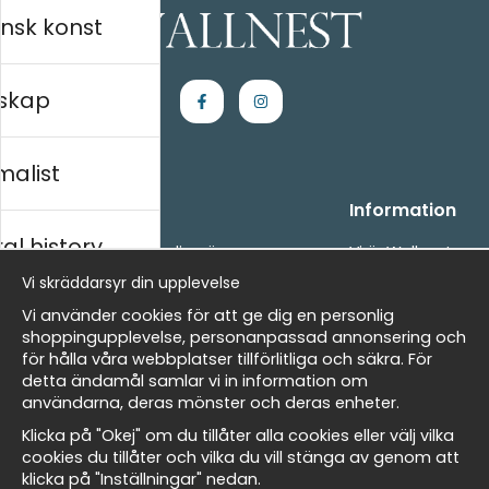
nsk konst
skap
malist
Handla
Information
al history
- Frågor? Vi hjälper dig gärna.
Vi är Wallnest
- När du handlar hos oss
FAQ
Vi skräddarsyr din upplevelse
- Returer och återbetalningar
skt
Vi använder cookies för att ge dig en personlig
- Leverans - enkelt, snabbt &amp; gratis
shoppingupplevelse, personanpassad annonsering och
- Cookies på Wallnest
för hålla våra webbplatser tillförlitliga och säkra. För
- Här hittar du dina sparade favoriter
detta ändamål samlar vi in information om
Masters
användarna, deras mönster och deras enheter.
Nyhetsbrev
Klicka på "Okej" om du tillåter alla cookies eller välj vilka
Få våra bästa erbjudanden och nyheter!
cookies du tillåter och vilka du vill stänga av genom att
klicka på "Inställningar" nedan.
allnest