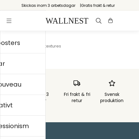
Skickas inom 3 arbetsdagar
Gratis frakt & retur
posters
Startsida
/
Grunge textures
ar
nouveau
Skickas inom 3
Fri frakt & fri
Svensk
arbetsdagar
retur
produktion
ativt
essionism