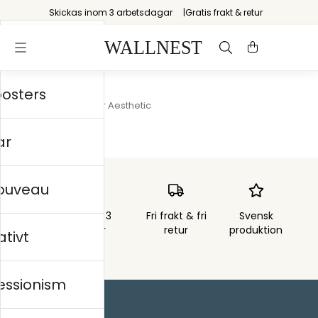
Skickas inom 3 arbetsdagar
Gratis frakt & retur
posters
Startsida
/
Summer Aesthetic
ar
nouveau
Skickas inom 3
Fri frakt & fri
Svensk
arbetsdagar
retur
produktion
ativt
essionism