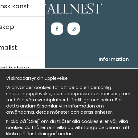
nsk konst
skap
malist
Handla
Information
al history
- Frågor? Vi hjälper dig gärna.
Vi är Wallnest
- När du handlar hos oss
FAQ
Vi skräddarsyr din upplevelse
- Returer och återbetalningar
skt
Vi använder cookies för att ge dig en personlig
- Leverans - enkelt, snabbt &amp; gratis
shoppingupplevelse, personanpassad annonsering och
- Cookies på Wallnest
för hålla våra webbplatser tillförlitliga och säkra. För
- Här hittar du dina sparade favoriter
detta ändamål samlar vi in information om
Masters
användarna, deras mönster och deras enheter.
Nyhetsbrev
Klicka på "Okej" om du tillåter alla cookies eller välj vilka
Få våra bästa erbjudanden och nyheter!
cookies du tillåter och vilka du vill stänga av genom att
klicka på "Inställningar" nedan.
allnest