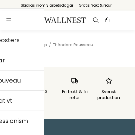
Skickas inom 3 arbetsdagar
Gratis frakt & retur
posters
Startsida
/
Landskap
/
Théodore Rousseau
ar
nouveau
Skickas inom 3
Fri frakt & fri
Svensk
arbetsdagar
retur
produktion
ativt
essionism