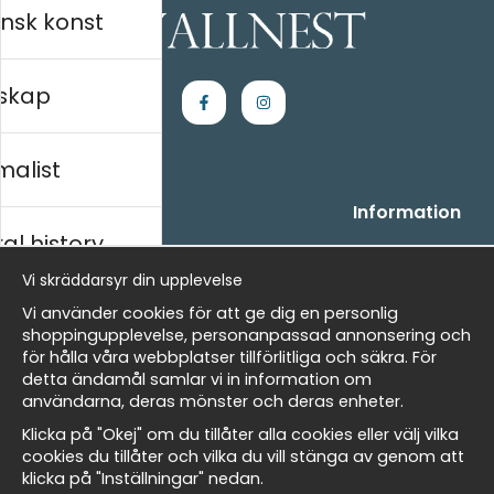
nsk konst
skap
malist
Handla
Information
al history
- Frågor? Vi hjälper dig gärna.
Vi är Wallnest
- När du handlar hos oss
FAQ
Vi skräddarsyr din upplevelse
- Returer och återbetalningar
skt
Vi använder cookies för att ge dig en personlig
- Leverans - enkelt, snabbt &amp; gratis
shoppingupplevelse, personanpassad annonsering och
- Cookies på Wallnest
för hålla våra webbplatser tillförlitliga och säkra. För
- Här hittar du dina sparade favoriter
detta ändamål samlar vi in information om
Masters
användarna, deras mönster och deras enheter.
Nyhetsbrev
Klicka på "Okej" om du tillåter alla cookies eller välj vilka
Få våra bästa erbjudanden och nyheter!
cookies du tillåter och vilka du vill stänga av genom att
klicka på "Inställningar" nedan.
allnest