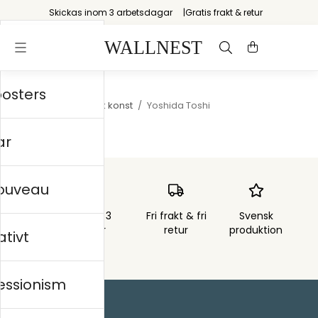
Skickas inom 3 arbetsdagar
Gratis frakt & retur
posters
Startsida
/
Japansk konst
/
Yoshida Toshi
ar
nouveau
Skickas inom 3
Fri frakt & fri
Svensk
arbetsdagar
retur
produktion
ativt
essionism