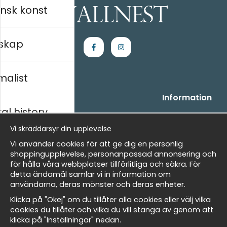
nsk konst
skap
malist
Handla
Information
al history
- Frågor? Vi hjälper dig gärna.
Vi är Wallnest
- När du handlar hos oss
FAQ
Vi skräddarsyr din upplevelse
- Returer och återbetalningar
skt
Vi använder cookies för att ge dig en personlig
- Leverans - enkelt, snabbt &amp; gratis
shoppingupplevelse, personanpassad annonsering och
- Cookies på Wallnest
för hålla våra webbplatser tillförlitliga och säkra. För
- Här hittar du dina sparade favoriter
detta ändamål samlar vi in information om
Masters
användarna, deras mönster och deras enheter.
Nyhetsbrev
Klicka på "Okej" om du tillåter alla cookies eller välj vilka
Få våra bästa erbjudanden och nyheter!
cookies du tillåter och vilka du vill stänga av genom att
klicka på "Inställningar" nedan.
allnest