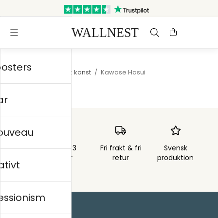
Skickas inom 3 arbetsdagar
Gratis frakt & retur
posters
Startsida
/
Japansk konst
/
Kawase Hasui
ar
nouveau
Skickas inom 3
Fri frakt & fri
Svensk
arbetsdagar
retur
produktion
ativt
essionism