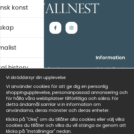
nsk konst
skap
malist
Handla
Information
al history
- Frågor? Vi hjälper dig gärna.
Vi är Wallnest
- När du handlar hos oss
FAQ
Vi skräddarsyr din upplevelse
- Returer och återbetalningar
skt
Vi använder cookies för att ge dig en personlig
- Leverans - enkelt, snabbt &amp; gratis
shoppingupplevelse, personanpassad annonsering och
- Cookies på Wallnest
för hålla våra webbplatser tillförlitliga och säkra. För
- Här hittar du dina sparade favoriter
detta ändamål samlar vi in information om
Masters
användarna, deras mönster och deras enheter.
Nyhetsbrev
Klicka på "Okej" om du tillåter alla cookies eller välj vilka
Få våra bästa erbjudanden och nyheter!
cookies du tillåter och vilka du vill stänga av genom att
klicka på "Inställningar" nedan.
allnest