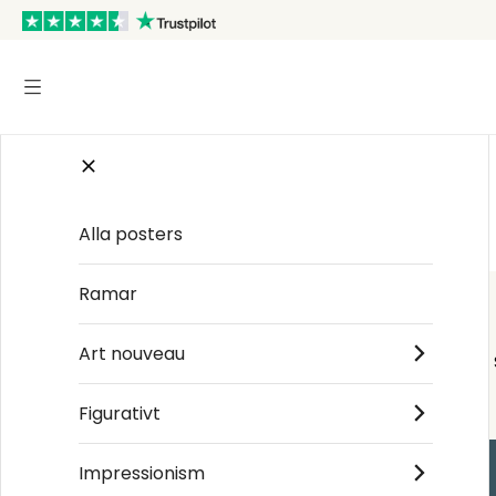
Startsida
/
Japansk konst
/
Katsukawa Shun'ei
Alla posters
Ramar
Art nouveau
Figurativt
Impressionism