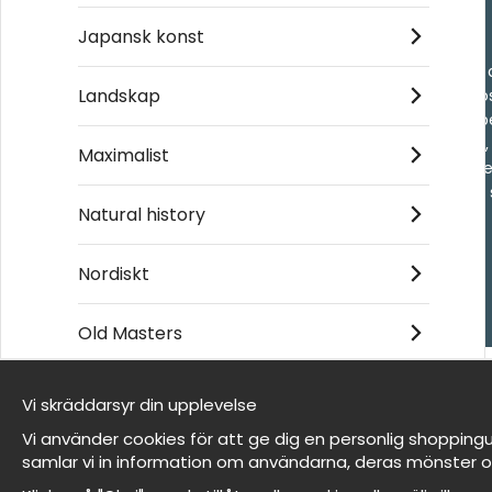
Handla
Japansk konst
- Frågor? Vi hjälper 
Landskap
- När du handlar ho
- Returer och återb
- Leverans - enkelt
Maximalist
- Cookies på Wallne
- Här hittar du dina
Natural history
Nordiskt
© 2026 Wallnest
Old Masters
Vi skräddarsyr din upplevelse
Vi är Wallnest
Vi använder cookies för att ge dig en personlig shoppingu
FAQ
samlar vi in information om användarna, deras mönster o