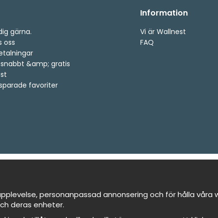
Information
dig gärna.
Vi är Wallnest
s oss
FAQ
etalningar
, snabbt &amp; gratis
st
 sparade favoriter
pplevelse, personanpassad annonsering och för hålla våra we
ch deras enheter.