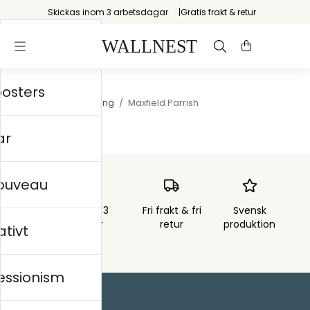
Skickas inom 3 arbetsdagar
Gratis frakt & retur
posters
Startsida
/
Storytelling
/
Maxfield Parrish
ar
nouveau
Skickas inom 3
Fri frakt & fri
Svensk
arbetsdagar
retur
produktion
ativt
essionism