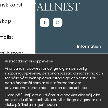
nsk konst
skap
malist
Handla
Information
al history
- Frågor? Vi hjälper dig gärna.
Vi är Wallnest
- När du handlar hos oss
FAQ
Vi skräddarsyr din upplevelse
- Returer och återbetalningar
skt
Vi använder cookies för att ge dig en personlig
- Leverans - enkelt, snabbt &amp; gratis
shoppingupplevelse, personanpassad annonsering och
- Cookies på Wallnest
för hålla våra webbplatser tillförlitliga och säkra. För
- Här hittar du dina sparade favoriter
detta ändamål samlar vi in information om
Masters
användarna, deras mönster och deras enheter.
Nyhetsbrev
Klicka på "Okej" om du tillåter alla cookies eller välj vilka
Få våra bästa erbjudanden och nyheter!
cookies du tillåter och vilka du vill stänga av genom att
klicka på "Inställningar" nedan.
allnest