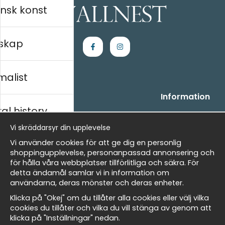
nsk konst
skap
malist
Handla
Information
al history
- Frågor? Vi hjälper dig gärna.
Vi är Wallnest
- När du handlar hos oss
FAQ
Vi skräddarsyr din upplevelse
- Returer och återbetalningar
skt
Vi använder cookies för att ge dig en personlig
- Leverans - enkelt, snabbt &amp; gratis
shoppingupplevelse, personanpassad annonsering och
- Cookies på Wallnest
för hålla våra webbplatser tillförlitliga och säkra. För
- Här hittar du dina sparade favoriter
detta ändamål samlar vi in information om
Masters
användarna, deras mönster och deras enheter.
Nyhetsbrev
Klicka på "Okej" om du tillåter alla cookies eller välj vilka
Få våra bästa erbjudanden och nyheter!
cookies du tillåter och vilka du vill stänga av genom att
klicka på "Inställningar" nedan.
allnest