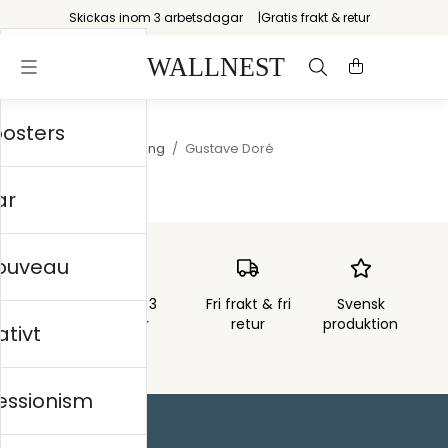
Skickas inom 3 arbetsdagar
Gratis frakt & retur
posters
Startsida
/
Storytelling
/
Gustave Doré
ar
nouveau
Skickas inom 3
Fri frakt & fri
Svensk
arbetsdagar
retur
produktion
ativt
essionism