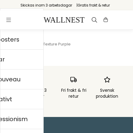
Skickas inom 3 arbetsdagar
Gratis frakt & retur
posters
Startsida
/
Grunge Texture Purple
ar
nouveau
Skickas inom 3
Fri frakt & fri
Svensk
arbetsdagar
retur
produktion
ativt
essionism