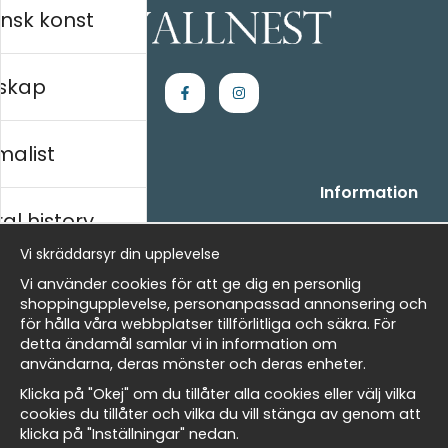
nsk konst
skap
malist
Handla
Information
al history
- Frågor? Vi hjälper dig gärna.
Vi är Wallnest
- När du handlar hos oss
FAQ
Vi skräddarsyr din upplevelse
- Returer och återbetalningar
skt
Vi använder cookies för att ge dig en personlig
- Leverans - enkelt, snabbt &amp; gratis
shoppingupplevelse, personanpassad annonsering och
- Cookies på Wallnest
för hålla våra webbplatser tillförlitliga och säkra. För
- Här hittar du dina sparade favoriter
detta ändamål samlar vi in information om
Masters
användarna, deras mönster och deras enheter.
Nyhetsbrev
Klicka på "Okej" om du tillåter alla cookies eller välj vilka
Få våra bästa erbjudanden och nyheter!
cookies du tillåter och vilka du vill stänga av genom att
klicka på "Inställningar" nedan.
allnest