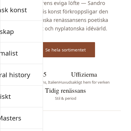
och vårens eviga löfte — Sandro
nsk konst
Botticellis konst förkroppsligar den
florentinska renässansens poetiska
skönhet och nyplatonska idévärld.
skap
Se hela sortimentet
malist
1445
Uffizierna
al history
Född i Florens, Italien
Huvudsakligt hem för verken
Tidig renässans
iskt
Stil & period
Masters