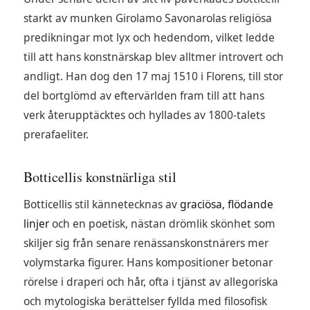
starkt av munken Girolamo Savonarolas religiösa
predikningar mot lyx och hedendom, vilket ledde
till att hans konstnärskap blev alltmer introvert och
andligt. Han dog den 17 maj 1510 i Florens, till stor
del bortglömd av eftervärlden fram till att hans
verk återupptäcktes och hyllades av 1800-talets
prerafaeliter.
Botticellis konstnärliga stil
Botticellis stil kännetecknas av
graciösa, flödande
linjer
och en poetisk, nästan drömlik skönhet som
skiljer sig från senare renässanskonstnärers mer
volymstarka figurer. Hans kompositioner betonar
rörelse i draperi och hår, ofta i tjänst av allegoriska
och mytologiska berättelser fyllda med filosofisk