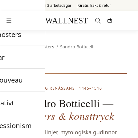
Skickas inom 3 arbetsdagar
Gratis frakt & retur
posters
Startsida
/
Old Masters
/
Sandro Botticelli
ar
nouveau
TIDIG RENÄSSANS · 1445–1510
Sandro Botticelli —
ativt
posters & konsttryck
essionism
Graciösa linjer, mytologiska gudinnor