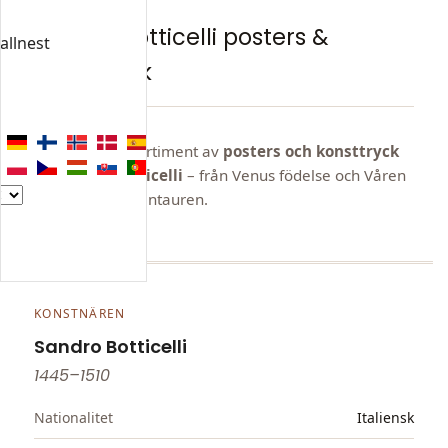
SORTIMENT
Sandro Botticelli posters &
allnest
konsttryck
Utforska vårt sortiment av
posters och konsttryck
av Sandro Botticelli
– från Venus födelse och Våren
till Pallas och Kentauren.
KONSTNÄREN
Sandro Botticelli
1445–1510
Nationalitet
Italiensk