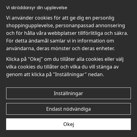
Handla
Information
Vi skräddarsyr din upplevelse
- Frågor? Vi hjälper dig gärna.
Vi är Wallnest
Vi använder cookies för att ge dig en personlig
- När du handlar hos oss
FAQ
shoppingupplevelse, personanpassad annonsering
- Returer och återbetalningar
och för hålla våra webbplatser tillförlitliga och säkra.
- Leverans - enkelt, snabbt &amp; gratis
För detta ändamål samlar vi in information om
- Cookies på Wallnest
användarna, deras mönster och deras enheter.
- Här hittar du dina sparade favoriter
Klicka på "Okej" om du tillåter alla cookies eller välj
Nyhetsbrev
vilka cookies du tillåter och vilka du vill stänga av
Få våra bästa erbjudanden och nyheter!
genom att klicka på "Inställningar" nedan.
E-
Skicka
postadress
Inställningar
Endast nödvändiga
© 2026 Wallnest
Okej