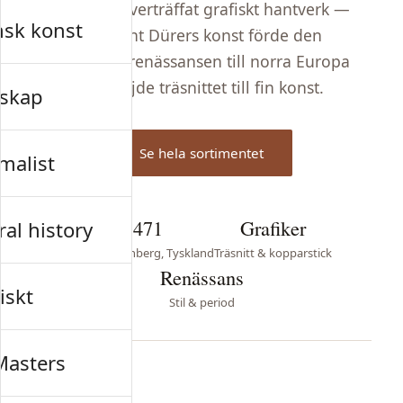
och ett oöverträffat grafiskt hantverk —
nsk konst
Albrecht Dürers konst förde den
italienska renässansen till norra Europa
och höjde träsnittet till fin konst.
skap
Se hela sortimentet
malist
1471
Grafiker
al history
Född i Nürnberg, Tyskland
Träsnitt & kopparstick
Renässans
iskt
Stil & period
Masters