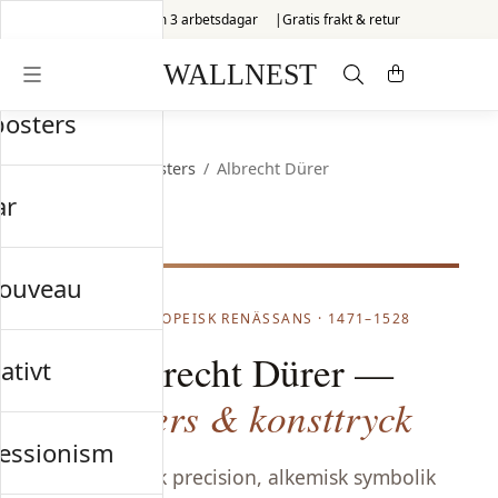
Skickas inom 3 arbetsdagar
Gratis frakt & retur
posters
Startsida
/
Old Masters
/
Albrecht Dürer
ar
nouveau
NORDEUROPEISK RENÄSSANS · 1471–1528
Albrecht Dürer —
ativt
posters & konsttryck
essionism
Fotografisk precision, alkemisk symbolik