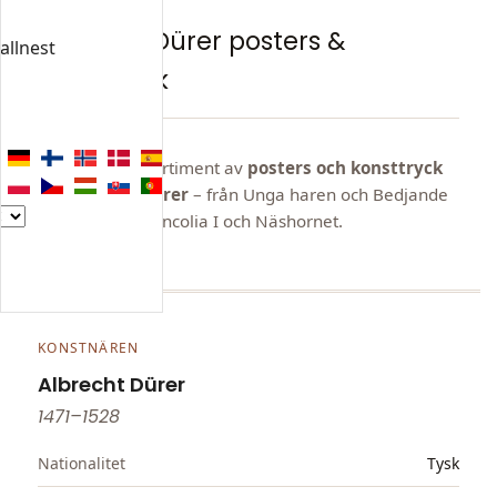
SORTIMENT
Albrecht Dürer posters &
allnest
konsttryck
Utforska vårt sortiment av
posters och konsttryck
av Albrecht Dürer
– från Unga haren och Bedjande
händer till Melencolia I och Näshornet.
KONSTNÄREN
Albrecht Dürer
1471–1528
Nationalitet
Tysk