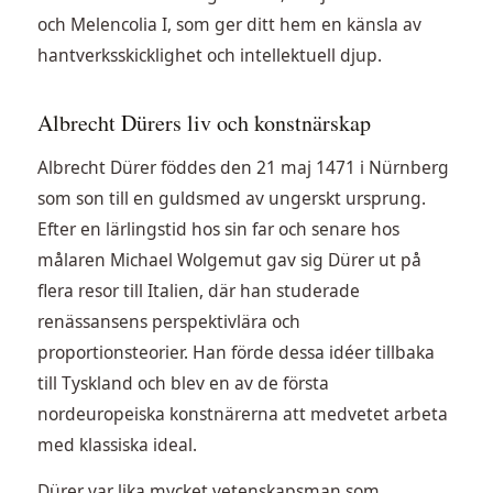
och Melencolia I, som ger ditt hem en känsla av
hantverksskicklighet och intellektuell djup.
Albrecht Dürers liv och konstnärskap
Albrecht Dürer föddes den 21 maj 1471 i Nürnberg
som son till en guldsmed av ungerskt ursprung.
Efter en lärlingstid hos sin far och senare hos
målaren Michael Wolgemut gav sig Dürer ut på
flera resor till Italien, där han studerade
renässansens perspektivlära och
proportionsteorier. Han förde dessa idéer tillbaka
till Tyskland och blev en av de första
nordeuropeiska konstnärerna att medvetet arbeta
med klassiska ideal.
Dürer var lika mycket vetenskapsman som