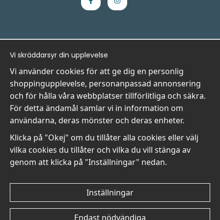
Handla
Information
Vi skräddarsyr din upplevelse
- Frågor? Vi hjälper dig gärna.
Vi är Wallnest
Vi använder cookies för att ge dig en personlig
- När du handlar hos oss
FAQ
shoppingupplevelse, personanpassad annonsering
- Returer och återbetalningar
och för hålla våra webbplatser tillförlitliga och säkra.
- Leverans - enkelt, snabbt &amp; gratis
För detta ändamål samlar vi in information om
- Cookies på Wallnest
användarna, deras mönster och deras enheter.
- Här hittar du dina sparade favoriter
Klicka på "Okej" om du tillåter alla cookies eller välj
Nyhetsbrev
vilka cookies du tillåter och vilka du vill stänga av
Få våra bästa erbjudanden och nyheter!
genom att klicka på "Inställningar" nedan.
E-
Skicka
postadress
Inställningar
Endast nödvändiga