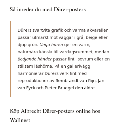
Så inreder du med Dürer-posters
Dürers svartvita grafik och varma akvareller
passar utmärkt mot väggar i grå, beige eller
djup grön.
Unga haren
ger en varm,
naturnära känsla till vardagsrummet, medan
Bedjande händer
passar fint i sovrum eller en
stillsam läshörna. På en gallerivägg
harmonierar Dürers verk fint med
reproduktioner av
Rembrandt van Rijn
,
Jan
van Eyck
och
Pieter Bruegel den äldre
.
Köp Albrecht Dürer-posters online hos
Wallnest