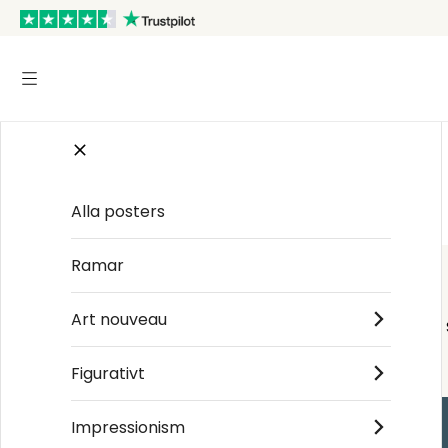
Startsida
/
Old Masters
/
Peter Paul Rubens
Alla posters
Ramar
Art nouveau
Figurativt
Impressionism