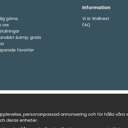
Information
dig gärna.
Vi är Wallnest
s oss
FAQ
etalningar
, snabbt &amp; gratis
st
 sparade favoriter
pplevelse, personanpassad annonsering och för hålla våra we
ch deras enheter.