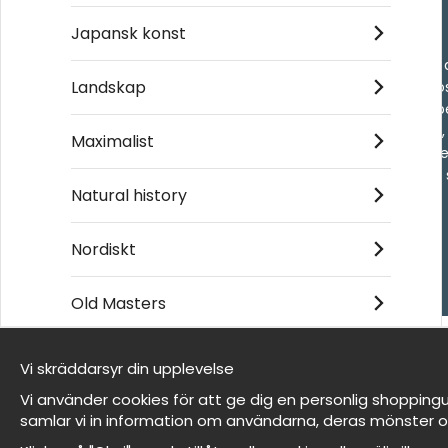
Handla
Japansk konst
- Frågor? Vi hjälper 
Landskap
- När du handlar ho
- Returer och återb
- Leverans - enkelt
Maximalist
- Cookies på Wallne
- Här hittar du dina
Natural history
Nordiskt
© 2026 Wallnest
Old Masters
Vi skräddarsyr din upplevelse
Vi är Wallnest
Vi använder cookies för att ge dig en personlig shoppingu
FAQ
samlar vi in information om användarna, deras mönster o