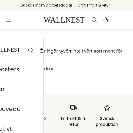
Skickas inom 3 arbetsdagar
Gratis frakt & retur
Tyvärr
Produkten du söker ingår tyvärr inte i vårt sortiment för
tillfället.
posters
Till butikens startsida »
Sitemap »
ar
nouveau
Skickas inom 3
Fri frakt & fri
Svensk
arbetsdagar
retur
produktion
ativt