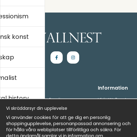
essionism
nsk konst
skap
malist
Handla
Information
al history
- Frågor? Vi hjälper dig gärna.
Vi är Wallnest
- När du handlar hos oss
FAQ
Vi skräddarsyr din upplevelse
- Returer och återbetalningar
skt
Vi använder cookies för att ge dig en personlig
- Leverans - enkelt, snabbt &amp; gratis
shoppingupplevelse, personanpassad annonsering och
- Cookies på Wallnest
för hålla våra webbplatser tillförlitliga och säkra. För
- Här hittar du dina sparade favoriter
detta ändamål samlar vi in information om